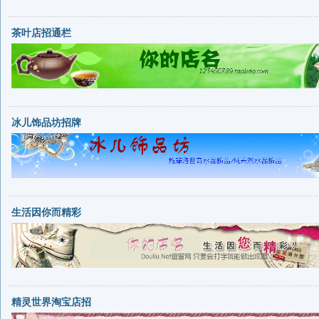
茶叶店招通栏
冰儿饰品坊招牌
生活因你而精彩
精灵世界淘宝店招