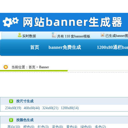
已生成banner图 
实时数据
共有 110 套banner模板
首页
banner免费生成
1200x80通栏ba
当前位置：首页 > Banner
按尺寸生成
234x60(19)
468x60(44)
324x60(21)
1200x80(14)
按颜色生成
黑白(10)
橙色(6)
红色(3)
蓝色(8)
黄色(4)
绿色(6)
多色(2)