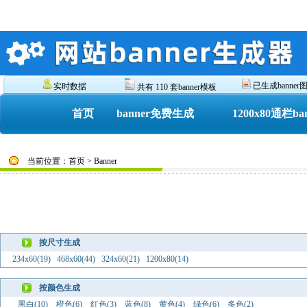
已生成banner图 
实时数据
共有 110 套banner模板
首页
banner免费生成
1200x80通栏ba
当前位置：首页 > Banner
按尺寸生成
234x60(19)
468x60(44)
324x60(21)
1200x80(14)
按颜色生成
黑白(10)
橙色(6)
红色(3)
蓝色(8)
黄色(4)
绿色(6)
多色(2)