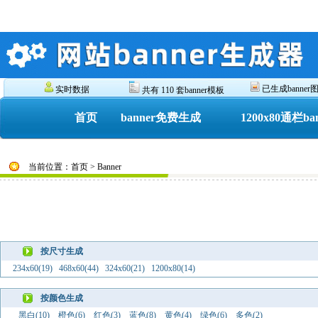
已生成banner图 
实时数据
共有 110 套banner模板
首页
banner免费生成
1200x80通栏ba
当前位置：首页 > Banner
按尺寸生成
234x60(19)
468x60(44)
324x60(21)
1200x80(14)
按颜色生成
黑白(10)
橙色(6)
红色(3)
蓝色(8)
黄色(4)
绿色(6)
多色(2)