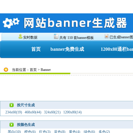
已生成banner图 
实时数据
共有 110 套banner模板
首页
banner免费生成
1200x80通栏ba
当前位置：首页 > Banner
按尺寸生成
234x60(19)
468x60(44)
324x60(21)
1200x80(14)
按颜色生成
黑白(10)
橙色(6)
红色(3)
蓝色(8)
黄色(4)
绿色(6)
多色(2)